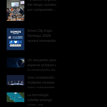
fortalece el
del riesgo comienza
monitoreo territorial
por comprender
mejor el territorio
Smart City Expo
Santiago 2026
reunirá innovación y
tecnología para
impulsar ciudades
más inteligentes
Un encuentro para
explorar el futuro de
la observación de la
Tierra
Una constelación,
múltiples miradas
para comprender
un planeta en
La tecnología
constante cambio
satelital emerge
como una