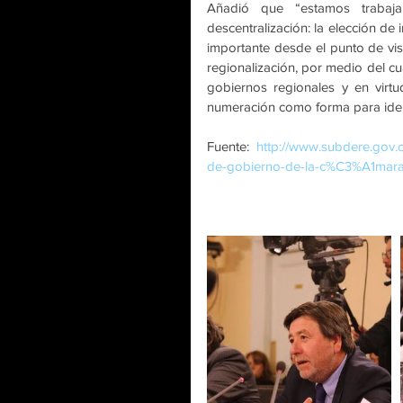
Añadió que “estamos trabaja
descentralización: la elección de 
importante desde el punto de vista
regionalización, por medio del cu
gobiernos regionales y en virtu
numeración como forma para ident
Fuente: 
http://www.subdere.gov.
de-gobierno-de-la-c%C3%A1mara-