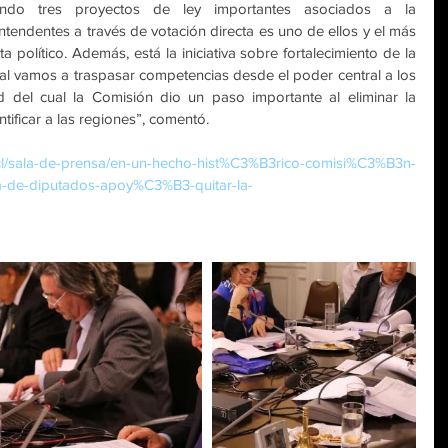
ndo tres proyectos de ley importantes asociados a la 
intendentes a través de votación directa es uno de ellos y el más 
 político. Además, está la iniciativa sobre fortalecimiento de la 
al vamos a traspasar competencias desde el poder central a los 
d del cual la Comisión dio un paso importante al eliminar la 
ificar a las regiones”, comentó.
cl/sala-de-prensa/en-un-hecho-hist%C3%B3rico-comisi%C3%B3n-
de-diputados-apoy%C3%B3-quitar-la-​