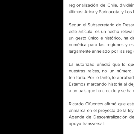
regionalización de Chile, dividi
últimas: Arica y Parinacota, y Los
Según el Subsecretario de Desar
este artículo, es un hecho rele
un gesto único e histórico, ha dec
numérica para las regiones y eso
largamente anhelado por las regi
La autoridad añadió que lo que 
nuestras raíces, no un número.
territorio. Por lo tanto, lo aprob
Estamos marcando historia al deja
a un país que ha crecido y se ha
Ricardo Cifuentes afirmó que esta
enmarca en el proyecto de la ley 
Agenda de Descentralización del
apoyo transversal.