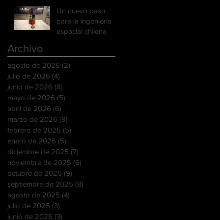
herramienta clave
Un nuevo paso
para detectar la
para la ingeniería
minería ilegal en la
espacial chilena
Amazonía
Archivo
agosto de 2026
(2)
2 entradas
julio de 2026
(4)
4 entradas
junio de 2026
(8)
8 entradas
mayo de 2026
(5)
5 entradas
abril de 2026
(6)
6 entradas
marzo de 2026
(9)
9 entradas
febrero de 2026
(5)
5 entradas
enero de 2026
(5)
5 entradas
diciembre de 2025
(7)
7 entradas
noviembre de 2025
(6)
6 entradas
octubre de 2025
(9)
9 entradas
septiembre de 2025
(8)
8 entradas
agosto de 2025
(4)
4 entradas
julio de 2025
(3)
3 entradas
junio de 2025
(3)
3 entradas