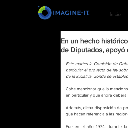
Inicio
En un hecho históric
de Diputados, apoyó 
Este martes la Comisión de Gobi
particular el proyecto de ley sobr
de la iniciativa, donde se establ
Cabe mencionar que la mencionada 
en particular y que ahora deberá 
Además, dicha disposición da po
que hacen referencia a las regio
Fue en el año 1974, durante la d