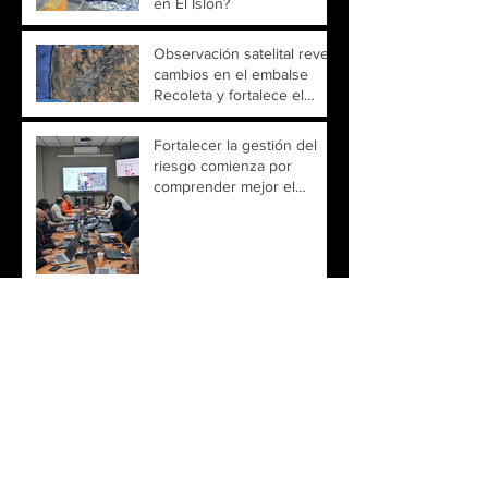
en El Islón?
Observación satelital revela
cambios en el embalse
Recoleta y fortalece el
monitoreo territorial
Fortalecer la gestión del
riesgo comienza por
comprender mejor el
territorio
Smart City Expo Santiago
2026 reunirá innovación y
tecnología para impulsar
ciudades más inteligentes
Un encuentro para