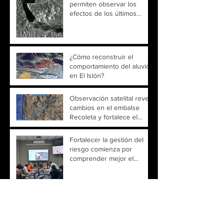
permiten observar los
efectos de los últimos
temporales sobre ríos y
embalses de Chile
¿Cómo reconstruir el
comportamiento del aluvión
en El Islón?
Observación satelital revela
cambios en el embalse
Recoleta y fortalece el
monitoreo territorial
Fortalecer la gestión del
riesgo comienza por
comprender mejor el
territorio
Smart City Expo Santiago