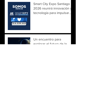
Smart City Expo Santiago
2026 reunirá innovación y
tecnología para impulsar
ciudades más inteligentes
Un encuentro para
explorar el futuro de la
observación de la Tierra
Una constelación, múltiples
miradas para comprender
un planeta en constante
cambio
La tecnología satelital
emerge como una
herramienta clave para
detectar la minería ilegal en
la Amazonía
Un nuevo paso para la
ingeniería espacial chilena