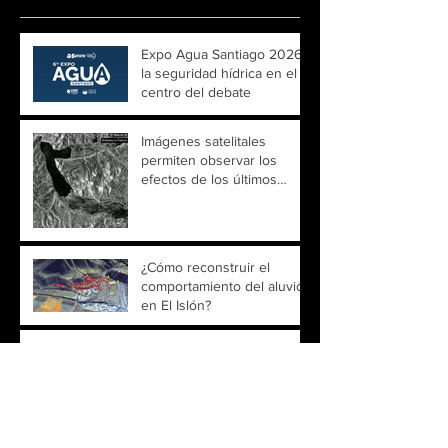
Expo Agua Santiago 2026:
la seguridad hídrica en el
centro del debate
Imágenes satelitales
permiten observar los
efectos de los últimos
temporales sobre ríos y
embalses de Chile
¿Cómo reconstruir el
comportamiento del aluvión
en El Islón?
Observación satelital revela
cambios en el embalse
Recoleta y fortalece el
monitoreo territorial
Fortalecer la gestión del