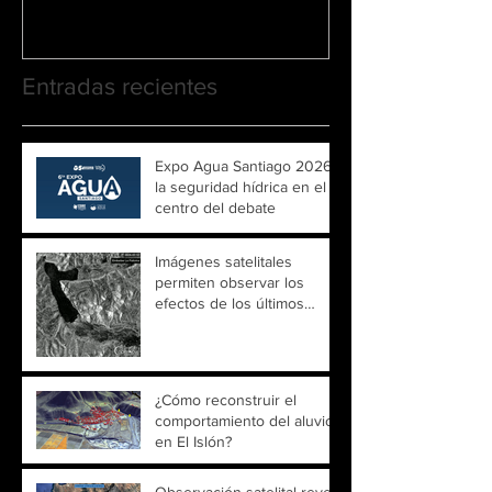
Entradas recientes
Expo Agua Santiago 2026:
la seguridad hídrica en el
centro del debate
Imágenes satelitales
permiten observar los
efectos de los últimos
temporales sobre ríos y
embalses de Chile
¿Cómo reconstruir el
comportamiento del aluvión
en El Islón?
Observación satelital revela