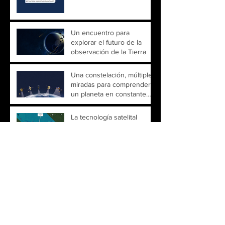
Un encuentro para
explorar el futuro de la
observación de la Tierra
Una constelación, múltiples
miradas para comprender
un planeta en constante
cambio
La tecnología satelital
emerge como una
herramienta clave para
detectar la minería ilegal en
la Amazonía
Un nuevo paso para la
ingeniería espacial chilena
Archivo