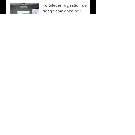
Fortalecer la gestión del
riesgo comienza por
comprender mejor el
territorio
Smart City Expo Santiago
2026 reunirá innovación y
tecnología para impulsar
ciudades más inteligentes
Un encuentro para
explorar el futuro de la
observación de la Tierra
Una constelación, múltiples
miradas para comprender
un planeta en constante