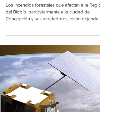
Información satelital de las
zonas afectadas por el fuego
en la Región del Biobío
Los incendios forestales que afectan a la Región
del Biobío, particularmente a la ciudad de
Concepción y sus alrededores, están dejando
una huella profunda. Según información de
diversos medios de comunicación, el siniestro ha
provocado decenas de víctimas fatales y cientos
de viviendas destruidas, configurando una de las
tragedias más graves asociadas a incendios
forestales en los últimos años. El evento expuso
una realidad conocida pero aún
insuficientemente abordada: los i