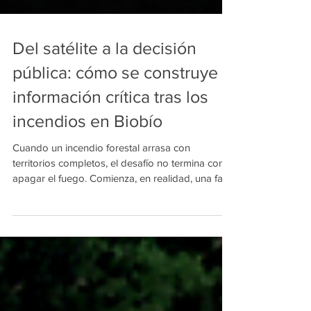
Del satélite a la decisión
pública: cómo se construye
información crítica tras los
incendios en Biobío
Cuando un incendio forestal arrasa con
territorios completos, el desafío no termina con
apagar el fuego. Comienza, en realidad, una fase
más compleja: comprender qué ocurrió, dónde
se concentró el daño y cómo priorizar la
respuesta pública. En ese tránsito, la información
satelital dejó de ser un recurso accesorio para
convertirse en un insumo estratégico. En Biobío,
la combinación de imágenes ópticas y radar
permitió construir una lectura integral del