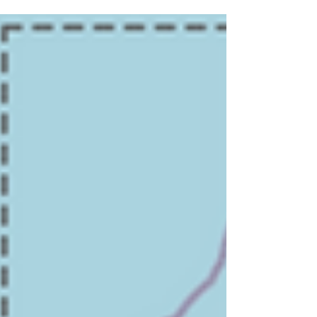
incluso las mejores herramientas se quedan sin
visión. En ese escenario, la imagen satelital radar
SAR deja de ser una tecnología
“complementaria” y pasa a ser el centro del
análisis. En Biobío, la captura radar obtenida
después del incendio permitió observar patrones
de destrucción y convertirlos en información
concreta para apoyar decisiones públicas. El
punto de inflexión: ¿por qué