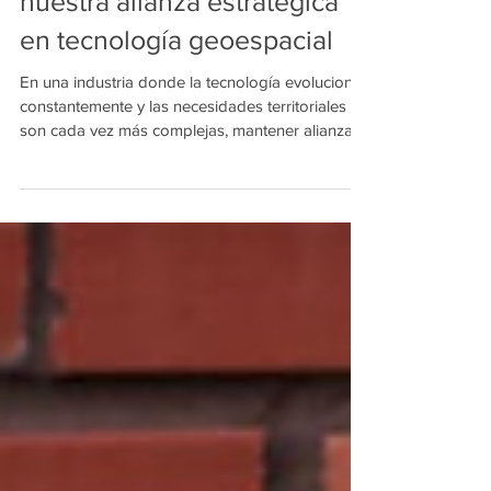
Renovamos junto a Airbus
nuestra alianza estratégica
en tecnología geoespacial
En una industria donde la tecnología evoluciona
constantemente y las necesidades territoriales
son cada vez más complejas, mantener alianzas
sostenidas en el tiempo no es casualidad.
Requiere consistencia, especialización y
capacidad de adaptación. La renovación del
vínculo entre Imagine-IT y Airbus refleja
precisamente eso: una relación construida sobre
una visión compartida acerca del valor de la
información geoespacial. Imagen: Airbus La
continuidad de este acuerdo hasta 2