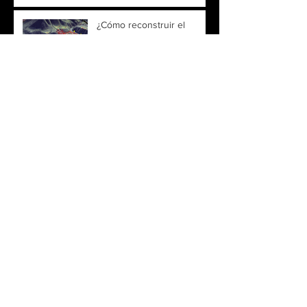
¿Cómo reconstruir el
comportamiento del aluvión
en El Islón?
Observación satelital revela
cambios en el embalse
Recoleta y fortalece el
monitoreo territorial
Fortalecer la gestión del
riesgo comienza por
comprender mejor el
territorio
Smart City Expo Santiago
2026 reunirá innovación y
tecnología para impulsar
ciudades más inteligentes